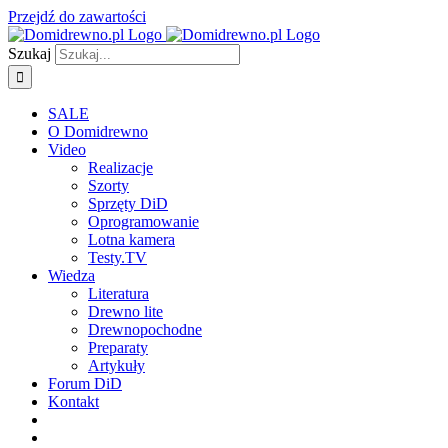
Przejdź do zawartości
Szukaj
SALE
O Domidrewno
Video
Realizacje
Szorty
Sprzęty DiD
Oprogramowanie
Lotna kamera
Testy.TV
Wiedza
Literatura
Drewno lite
Drewnopochodne
Preparaty
Artykuły
Forum DiD
Kontakt