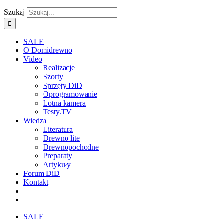
Szukaj
SALE
O Domidrewno
Video
Realizacje
Szorty
Sprzęty DiD
Oprogramowanie
Lotna kamera
Testy.TV
Wiedza
Literatura
Drewno lite
Drewnopochodne
Preparaty
Artykuły
Forum DiD
Kontakt
SALE