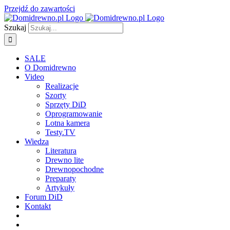
Przejdź do zawartości
Szukaj
SALE
O Domidrewno
Video
Realizacje
Szorty
Sprzęty DiD
Oprogramowanie
Lotna kamera
Testy.TV
Wiedza
Literatura
Drewno lite
Drewnopochodne
Preparaty
Artykuły
Forum DiD
Kontakt