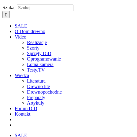
Szukaj
SALE
O Domidrewno
Video
Realizacje
Szorty
Sprzęty DiD
Oprogramowanie
Lotna kamera
Testy.TV
Wiedza
Literatura
Drewno lite
Drewnopochodne
Preparaty
Artykuły
Forum DiD
Kontakt
SALE