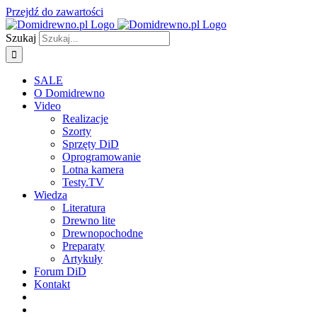
Przejdź do zawartości
Szukaj
SALE
O Domidrewno
Video
Realizacje
Szorty
Sprzęty DiD
Oprogramowanie
Lotna kamera
Testy.TV
Wiedza
Literatura
Drewno lite
Drewnopochodne
Preparaty
Artykuły
Forum DiD
Kontakt