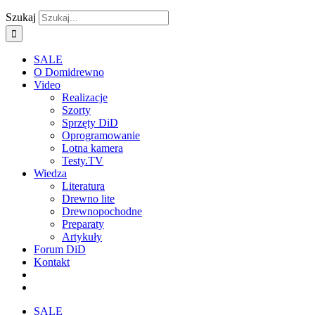
Szukaj
SALE
O Domidrewno
Video
Realizacje
Szorty
Sprzęty DiD
Oprogramowanie
Lotna kamera
Testy.TV
Wiedza
Literatura
Drewno lite
Drewnopochodne
Preparaty
Artykuły
Forum DiD
Kontakt
SALE