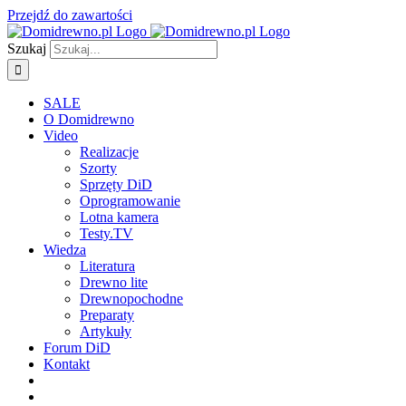
Przejdź do zawartości
Szukaj
SALE
O Domidrewno
Video
Realizacje
Szorty
Sprzęty DiD
Oprogramowanie
Lotna kamera
Testy.TV
Wiedza
Literatura
Drewno lite
Drewnopochodne
Preparaty
Artykuły
Forum DiD
Kontakt