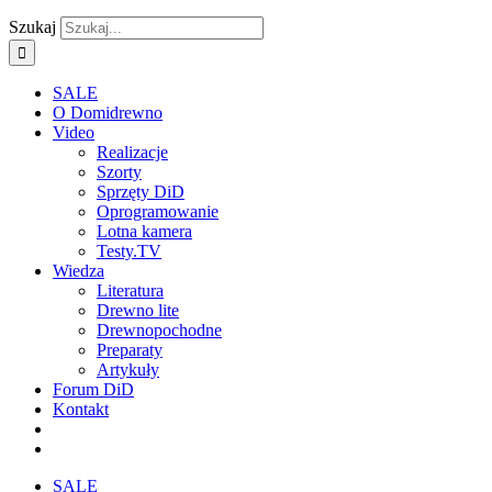
Szukaj
SALE
O Domidrewno
Video
Realizacje
Szorty
Sprzęty DiD
Oprogramowanie
Lotna kamera
Testy.TV
Wiedza
Literatura
Drewno lite
Drewnopochodne
Preparaty
Artykuły
Forum DiD
Kontakt
SALE