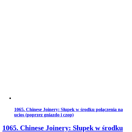
1065. Chinese Joinery: Słupek w środku połączenia na
ucios (poprzez gniazdo i czop)
1065. Chinese Joinery: Słupek w środku