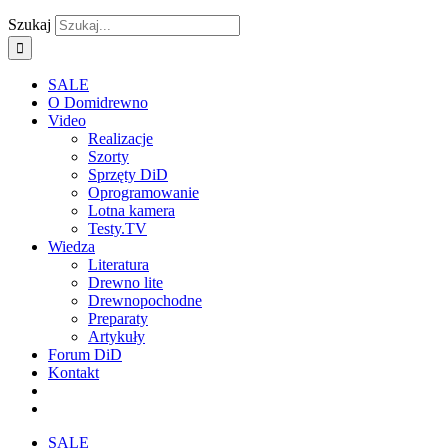
Szukaj
SALE
O Domidrewno
Video
Realizacje
Szorty
Sprzęty DiD
Oprogramowanie
Lotna kamera
Testy.TV
Wiedza
Literatura
Drewno lite
Drewnopochodne
Preparaty
Artykuły
Forum DiD
Kontakt
SALE