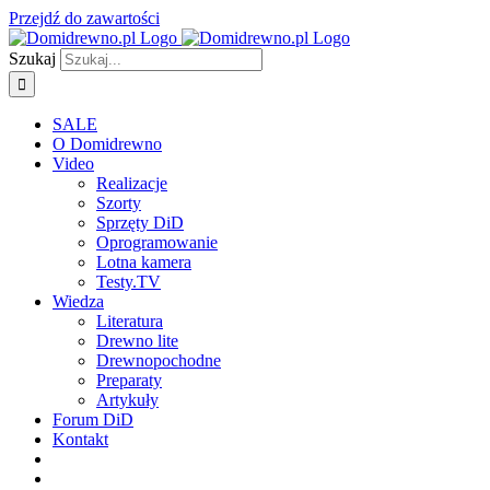
Przejdź do zawartości
Szukaj
SALE
O Domidrewno
Video
Realizacje
Szorty
Sprzęty DiD
Oprogramowanie
Lotna kamera
Testy.TV
Wiedza
Literatura
Drewno lite
Drewnopochodne
Preparaty
Artykuły
Forum DiD
Kontakt