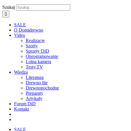
Szukaj
SALE
O Domidrewno
Video
Realizacje
Szorty
Sprzęty DiD
Oprogramowanie
Lotna kamera
Testy.TV
Wiedza
Literatura
Drewno lite
Drewnopochodne
Preparaty
Artykuły
Forum DiD
Kontakt
SALE