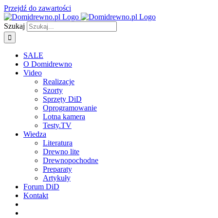
Przejdź do zawartości
Szukaj
SALE
O Domidrewno
Video
Realizacje
Szorty
Sprzęty DiD
Oprogramowanie
Lotna kamera
Testy.TV
Wiedza
Literatura
Drewno lite
Drewnopochodne
Preparaty
Artykuły
Forum DiD
Kontakt