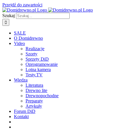
Przejdź do zawartości
Szukaj
SALE
O Domidrewno
Video
Realizacje
Szorty
Sprzęty DiD
Oprogramowanie
Lotna kamera
Testy.TV
Wiedza
Literatura
Drewno lite
Drewnopochodne
Preparaty
Artykuły
Forum DiD
Kontakt