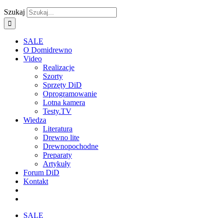
Szukaj
SALE
O Domidrewno
Video
Realizacje
Szorty
Sprzęty DiD
Oprogramowanie
Lotna kamera
Testy.TV
Wiedza
Literatura
Drewno lite
Drewnopochodne
Preparaty
Artykuły
Forum DiD
Kontakt
SALE