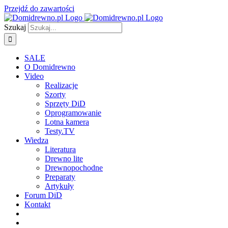
Przejdź do zawartości
Szukaj
SALE
O Domidrewno
Video
Realizacje
Szorty
Sprzęty DiD
Oprogramowanie
Lotna kamera
Testy.TV
Wiedza
Literatura
Drewno lite
Drewnopochodne
Preparaty
Artykuły
Forum DiD
Kontakt