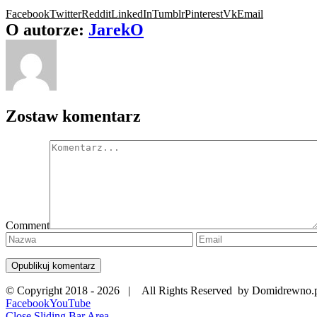
Facebook
Twitter
Reddit
LinkedIn
Tumblr
Pinterest
Vk
Email
O autorze:
JarekO
Zostaw komentarz
Comment
© Copyright 2018 -
2026 | All Rights Reserved by Domidrewno.
Facebook
YouTube
Close Sliding Bar Area