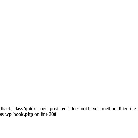
allback, class 'quick_page_post_reds' does not have a method 'filter_th
ass-wp-hook.php
on line
308