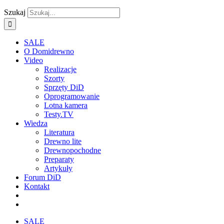
Szukaj
SALE
O Domidrewno
Video
Realizacje
Szorty
Sprzęty DiD
Oprogramowanie
Lotna kamera
Testy.TV
Wiedza
Literatura
Drewno lite
Drewnopochodne
Preparaty
Artykuły
Forum DiD
Kontakt
SALE