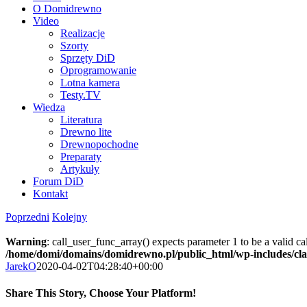
O Domidrewno
Video
Realizacje
Szorty
Sprzęty DiD
Oprogramowanie
Lotna kamera
Testy.TV
Wiedza
Literatura
Drewno lite
Drewnopochodne
Preparaty
Artykuły
Forum DiD
Kontakt
Poprzedni
Kolejny
Warning
: call_user_func_array() expects parameter 1 to be a valid c
/home/domi/domains/domidrewno.pl/public_html/wp-includes/cl
JarekO
2020-04-02T04:28:40+00:00
Share This Story, Choose Your Platform!