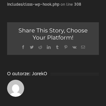
includes/class-wp-hook.php
on line
308
Share This Story, Choose
Your Platform!
Facebook
Twitter
Reddit
LinkedIn
Tumblr
Pinterest
Vk
Email
O autorze:
JarekO