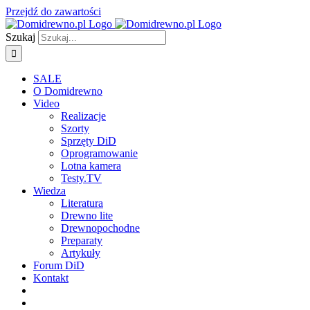
Przejdź do zawartości
Szukaj
SALE
O Domidrewno
Video
Realizacje
Szorty
Sprzęty DiD
Oprogramowanie
Lotna kamera
Testy.TV
Wiedza
Literatura
Drewno lite
Drewnopochodne
Preparaty
Artykuły
Forum DiD
Kontakt