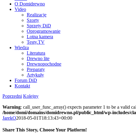
O Domidrewno
Video
Realizacje
Szorty
Sprzęty DiD
Oprogramowanie
Lotna kamera
Testy.TV
Wiedza
Literatura
Drewno lite
Drewnopochodne
Preparaty
Artykuły
Forum DiD
Kontakt
Poprzedni
Kolejny
Warning
: call_user_func_array() expects parameter 1 to be a valid c
/home/domi/domains/domidrewno.pl/public_html/wp-includes/cl
JarekO
2018-05-01T18:13:43+00:00
Share This Story, Choose Your Platform!