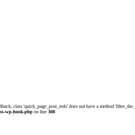
allback, class 'quick_page_post_reds' does not have a method 'filter_th
ass-wp-hook.php
on line
308