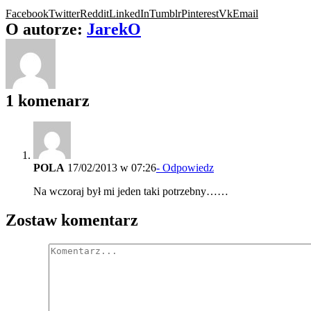
Facebook
Twitter
Reddit
LinkedIn
Tumblr
Pinterest
Vk
Email
O autorze:
JarekO
1 komenarz
POLA
17/02/2013 w 07:26
- Odpowiedz
Na wczoraj był mi jeden taki potrzebny……
Zostaw komentarz