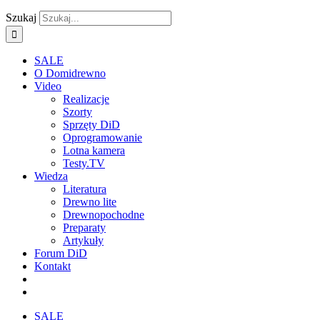
Szukaj
SALE
O Domidrewno
Video
Realizacje
Szorty
Sprzęty DiD
Oprogramowanie
Lotna kamera
Testy.TV
Wiedza
Literatura
Drewno lite
Drewnopochodne
Preparaty
Artykuły
Forum DiD
Kontakt
SALE