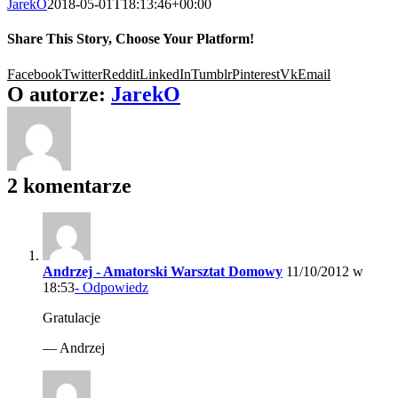
JarekO
2018-05-01T18:13:46+00:00
Share This Story, Choose Your Platform!
Facebook
Twitter
Reddit
LinkedIn
Tumblr
Pinterest
Vk
Email
O autorze:
JarekO
2 komentarze
Andrzej - Amatorski Warsztat Domowy
11/10/2012 w
18:53
- Odpowiedz
Gratulacje
— Andrzej