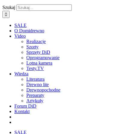
Szukaj
SALE
O Domidrewno
Video
Realizacje
Szorty
Sprzęty DiD
Oprogramowanie
Lotna kamera
Testy.TV
Wiedza
Literatura
Drewno lite
Drewnopochodne
Preparaty
Artykuły
Forum DiD
Kontakt
SALE