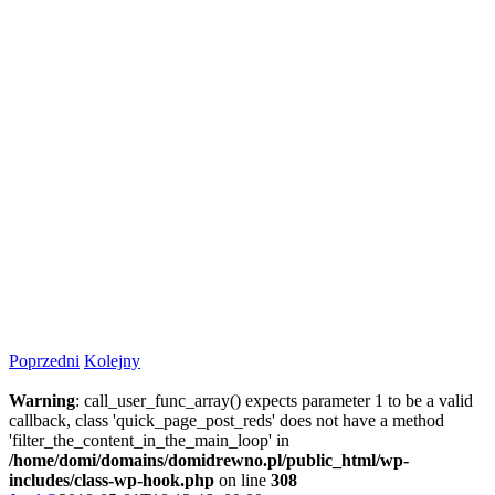
Poprzedni
Kolejny
Warning
: call_user_func_array() expects parameter 1 to be a valid
callback, class 'quick_page_post_reds' does not have a method
'filter_the_content_in_the_main_loop' in
/home/domi/domains/domidrewno.pl/public_html/wp-
includes/class-wp-hook.php
on line
308