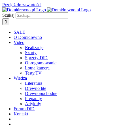
Przejdź do zawartości
Szukaj
SALE
O Domidrewno
Video
Realizacje
Szorty
Sprzęty DiD
Oprogramowanie
Lotna kamera
Testy.TV
Wiedza
Literatura
Drewno lite
Drewnopochodne
Preparaty
Artykuły
Forum DiD
Kontakt