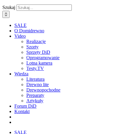
Szukaj
SALE
O Domidrewno
Video
Realizacje
Szorty
Sprzęty DiD
Oprogramowanie
Lotna kamera
Testy.TV
Wiedza
Literatura
Drewno lite
Drewnopochodne
Preparaty
Artykuły
Forum DiD
Kontakt
SALE