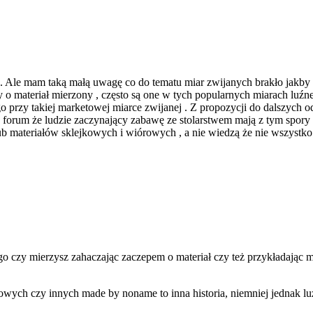
 . Ale mam taką małą uwagę co do tematu miar zwijanych brakło jakby
 materiał mierzony , często są one w tych popularnych miarach luźn
nego przy takiej marketowej miarce zwijanej . Z propozycji do dalszy
a forum że ludzie zaczynający zabawę ze stolarstwem mają z tym spory
 lub materiałów sklejkowych i wiórowych , a nie wiedzą że nie wszystko
o czy mierzysz zahaczając zaczepem o materiał czy też przykładając 
wych czy innych made by noname to inna historia, niemniej jednak lu