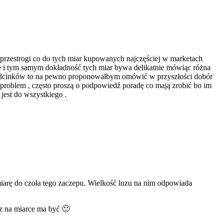
 przestrogi co do tych miar kupowanych najczęściej w marketach
e i tym samym dokładność tych miar bywa delikatnie mówiąc różna
ch odcinków to na pewno proponowałbym omówić w przyszłości dobór
 problem , często proszą o podpowiedź poradę co mają zrobić bo im
 jest do wszystkiego .
miarę do czoła tego zaczepu. Wielkość luzu na nim odpowiada
z na miarce ma być 🙂