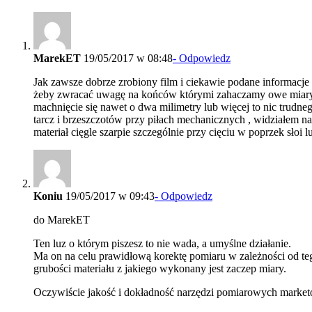
MarekET
19/05/2017 w 08:48
- Odpowiedz
Jak zawsze dobrze zrobiony film i ciekawie podane informacje
żeby zwracać uwagę na końców którymi zahaczamy owe miary o
machnięcie się nawet o dwa milimetry lub więcej to nic trud
tarcz i brzeszczotów przy piłach mechanicznych , widziałem n
materiał cięgle szarpie szczególnie przy cięciu w poprzek słoi
Koniu
19/05/2017 w 09:43
- Odpowiedz
do MarekET
Ten luz o którym piszesz to nie wada, a umyślne działanie.
Ma on na celu prawidłową korektę pomiaru w zależności od teg
grubości materiału z jakiego wykonany jest zaczep miary.
Oczywiście jakość i dokładność narzędzi pomiarowych marketo