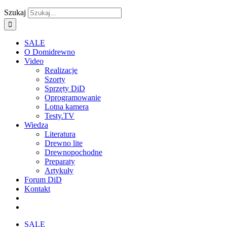
Szukaj
SALE
O Domidrewno
Video
Realizacje
Szorty
Sprzęty DiD
Oprogramowanie
Lotna kamera
Testy.TV
Wiedza
Literatura
Drewno lite
Drewnopochodne
Preparaty
Artykuły
Forum DiD
Kontakt
SALE