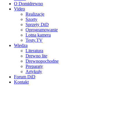
O Domidrewno
Video
Realizacje
Szorty
Sprzęty DiD
Oprogramowanie
Lotna kamera
Testy.TV
Wiedza
Literatura
Drewno lite
Drewnopochodne
Preparaty
Artykuły
Forum DiD
Kontakt