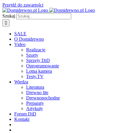
Przejdź do zawartości
Szukaj
SALE
O Domidrewno
Video
Realizacje
Szorty
Sprzęty DiD
Oprogramowanie
Lotna kamera
Testy.TV
Wiedza
Literatura
Drewno lite
Drewnopochodne
Preparaty
Artykuły
Forum DiD
Kontakt