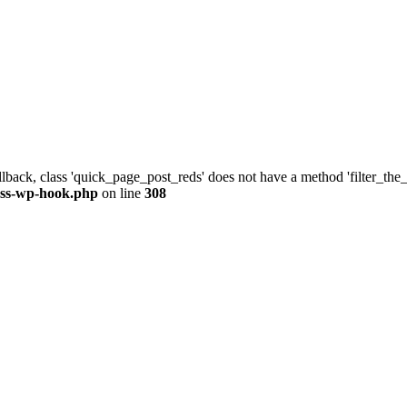
allback, class 'quick_page_post_reds' does not have a method 'filter_th
ass-wp-hook.php
on line
308