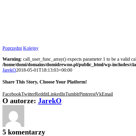
Poprzedni
Kolejny
Warning
: call_user_func_array() expects parameter 1 to be a valid c
/home/domi/domains/domidrewno.pl/public_html/wp-includes/cl
JarekO
2018-05-01T18:13:03+00:00
Share This Story, Choose Your Platform!
Facebook
Twitter
Reddit
LinkedIn
Tumblr
Pinterest
Vk
Email
O autorze:
JarekO
5 komentarzy