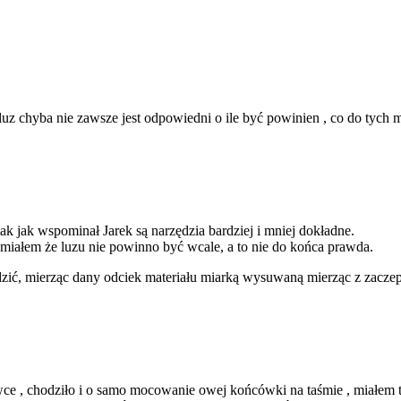
luz chyba nie zawsze jest odpowiedni o ile być powinien , co do tych 
ak jak wspominał Jarek są narzędzia bardziej i mniej dokładne.
miałem że luzu nie powinno być wcale, a to nie do końca prawda.
ić, mierząc dany odciek materiału miarką wysuwaną mierząc z zaczepu
wce , chodziło i o samo mocowanie owej końcówki na taśmie , miałem t