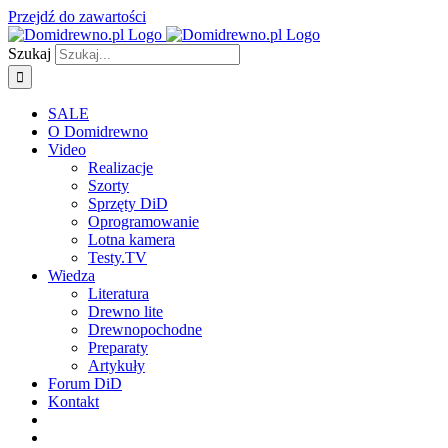
Przejdź do zawartości
Szukaj
SALE
O Domidrewno
Video
Realizacje
Szorty
Sprzęty DiD
Oprogramowanie
Lotna kamera
Testy.TV
Wiedza
Literatura
Drewno lite
Drewnopochodne
Preparaty
Artykuły
Forum DiD
Kontakt