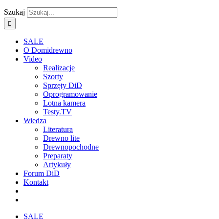
Szukaj
SALE
O Domidrewno
Video
Realizacje
Szorty
Sprzęty DiD
Oprogramowanie
Lotna kamera
Testy.TV
Wiedza
Literatura
Drewno lite
Drewnopochodne
Preparaty
Artykuły
Forum DiD
Kontakt
SALE