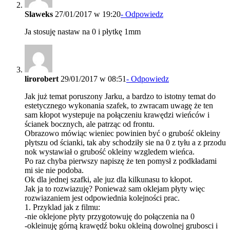
Slaweks
27/01/2017 w 19:20
- Odpowiedz
Ja stosuję nastaw na 0 i płytkę 1mm
lirorobert
29/01/2017 w 08:51
- Odpowiedz
Jak już temat poruszony Jarku, a bardzo to istotny temat do
estetycznego wykonania szafek, to zwracam uwagę że ten
sam kłopot wystepuje na połączeniu krawędzi wieńców i
ścianek bocznych, ale patrząc od frontu.
Obrazowo mówiąc wieniec powinien być o grubość okleiny
płytszu od ścianki, tak aby schodziły sie na 0 z tyłu a z przodu
nok wystawiał o grubość okleiny wzgledem wieńca.
Po raz chyba pierwszy napiszę że ten pomysł z podkładami
mi sie nie podoba.
Ok dla jednej szafki, ale juz dla kilkunasu to kłopot.
Jak ja to rozwiazuję? Ponieważ sam oklejam płyty więc
rozwiazaniem jest odpowiednia kolejności prac.
1. Przyklad jak z filmu:
-nie oklejone płyty przygotowuję do połączenia na 0
-okleinuję górną krawędź boku okleiną dowolnej grubosci i