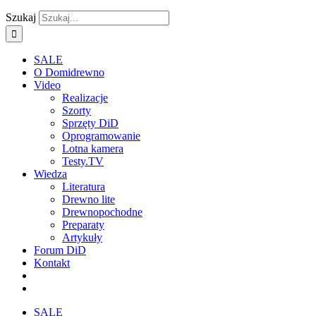
Szukaj
SALE
O Domidrewno
Video
Realizacje
Szorty
Sprzęty DiD
Oprogramowanie
Lotna kamera
Testy.TV
Wiedza
Literatura
Drewno lite
Drewnopochodne
Preparaty
Artykuły
Forum DiD
Kontakt
SALE