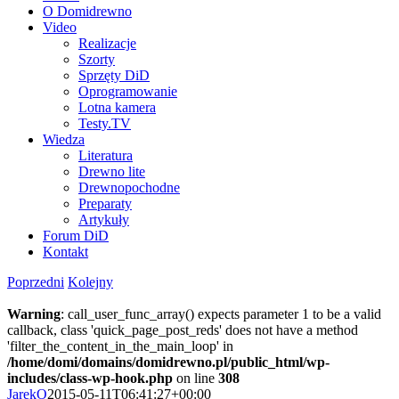
O Domidrewno
Video
Realizacje
Szorty
Sprzęty DiD
Oprogramowanie
Lotna kamera
Testy.TV
Wiedza
Literatura
Drewno lite
Drewnopochodne
Preparaty
Artykuły
Forum DiD
Kontakt
Poprzedni
Kolejny
Warning
: call_user_func_array() expects parameter 1 to be a valid
callback, class 'quick_page_post_reds' does not have a method
'filter_the_content_in_the_main_loop' in
/home/domi/domains/domidrewno.pl/public_html/wp-
includes/class-wp-hook.php
on line
308
JarekO
2015-05-11T06:41:27+00:00