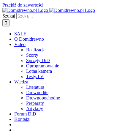
Przejdź do zawartości
Szukaj
SALE
O Domidrewno
Video
Realizacje
Szorty
Sprzęty DiD
Oprogramowanie
Lotna kamera
Testy.TV
Wiedza
Literatura
Drewno lite
Drewnopochodne
Preparaty
Artykuły
Forum DiD
Kontakt