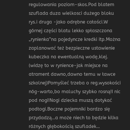
regulowania poziom-skos.Pod blatem
szuflada duza wielkosci dużego bloku
rys.i druga -jako odrębne całości.W
górnej części blatu lekko spłaszczona
„rynienka”na pojedyncze kredki itp.Można
zaplanować też bezpieczne ustawienie
kubeczka na ewentualną wodę,klej.
(widzę to w rynience-jak miejsce na
atrament dawno,dawno temu w ławce
szkolnej)Pomyśleć trzeba o reg.wysokości
nóg-warto,bo maluchy szybko rosną!I nic
pod nogi!Nogi dziecka muszą dotykać
podłogi.Boczne pojemniki bardzo się
przydadzą…a może niech to będzie kilka
różnych głębokością szufladek…