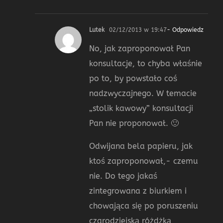
Lutek
02/12/2013 w 19:47
- Odpowiedz
No, jak zaproponował Pan
konsultacje, to chyba właśnie
po to, by powstało coś
nadzwyczajnego. W temacie
„stolik kawowy” konsultacji
Pan nie proponował. 🙂
Odwijana bela papieru, jak
ktoś zaproponował,- czemu
nie. Do tego jakaś
zintegrowana z biurkiem i
chowająca się po poruszeniu
czarodziejską różdżką