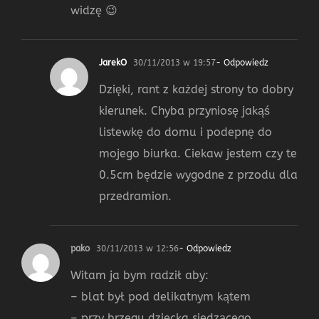
widzę 😉
JarekO
30/11/2013 w 19:57
- Odpowiedz
Dzięki, rant z każdej strony to dobry
kierunek. Chyba przyniosę jakąś
listewkę do domu i podepnę do
mojego biurka. Ciekaw jestem czy te
0.5cm będzie wygodne z przodu dla
przedramion.
pako
30/11/2013 w 12:56
- Odpowiedz
Witam ja bym radził aby:
– blat był pod delikatnym kątem
– przy brzegu dziecka siedzącego