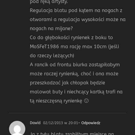
pod ręką artysty.
Regulacja blatu pod kątem na nogach z
otworami a regulacja wysokości może na
nogach na mijane?
Co do głębokości rynienek z boku to
MoSFeT1986 ma rację max 10cm (jeśli
do rzeczy leżących)
A rancik od frontu biurka zastąpiłabym
może raczej rynienką, choć i ona może
przeszkadzać jak chłopak będzie
malował buty i niechcący kartką trafi na
tą nieszczęsną rynienkę 🙂
Dawid
02/12/2013 w 20:01
- Odpowiedz
Ja z tyłu blatu zrobiłbym miejsce na