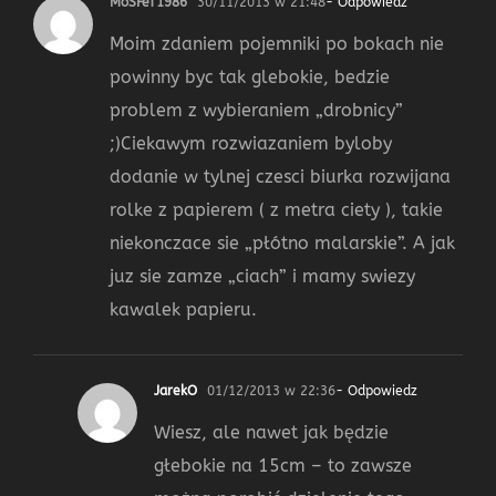
MoSFeT1986
30/11/2013 w 21:48
- Odpowiedz
Moim zdaniem pojemniki po bokach nie
powinny byc tak glebokie, bedzie
problem z wybieraniem „drobnicy”
;)Ciekawym rozwiazaniem byloby
dodanie w tylnej czesci biurka rozwijana
rolke z papierem ( z metra ciety ), takie
niekonczace sie „płótno malarskie”. A jak
juz sie zamze „ciach” i mamy swiezy
kawalek papieru.
JarekO
01/12/2013 w 22:36
- Odpowiedz
Wiesz, ale nawet jak będzie
głebokie na 15cm – to zawsze