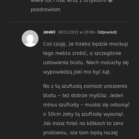
wiele lat i rósł wraz z artystami 😀
pozdrawiam
JarekO
30/11/2013 w 20:06
- Odpowiedz
Coś czuję, że trzeba będzie mockup
tego mebla zrobić, a szczególnie
ustawienia blatu. Niech maluchy się
wypowiedzą jaki ma być kąt.
No z tą szufladą zamiast unoszenia
blatu – też dobrze myślisz. Jeden
minus szuflady – musisz się odsunąć
o 50cm żeby tą szufladę wysunąć.
Jak masz fotel na kółkach to zero
problemu, ale tam będą raczej