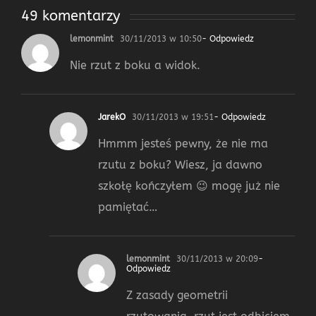
49 komentarzy
lemonmint
30/11/2013 w 10:50
- Odpowiedz
Nie rzut z boku a widok.
JarekO
30/11/2013 w 19:51
- Odpowiedz
Hmmm jesteś pewny, że nie ma
rzutu z boku? Wiesz, ja dawno
szkołę kończyłem 😉 mogę już nie
pamiętać…
lemonmint
30/11/2013 w 20:09
-
Odpowiedz
Z zasady geometrii