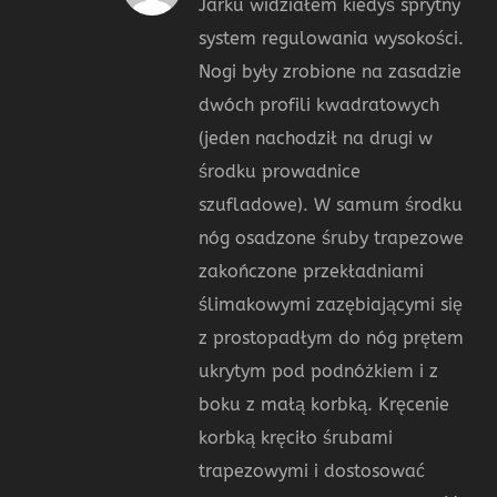
Jarku widziałem kiedyś sprytny
system regulowania wysokości.
Nogi były zrobione na zasadzie
dwóch profili kwadratowych
(jeden nachodził na drugi w
środku prowadnice
szufladowe). W samum środku
nóg osadzone śruby trapezowe
zakończone przekładniami
ślimakowymi zazębiającymi się
z prostopadłym do nóg prętem
ukrytym pod podnóżkiem i z
boku z małą korbką. Kręcenie
korbką kręciło śrubami
trapezowymi i dostosować