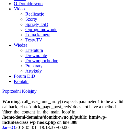
O Domidrewno
Video
Realizacje
Szorty
Sprzęty DiD
Oprogramowanie
Lotna kamera
Testy.TV
Wiedza
Literatura
Drewno lite
Drewnopochodne
Preparaty
Artykuły
Forum DiD
Kontakt
Poprzedni
Kolejny
Warning
: call_user_func_array() expects parameter 1 to be a valid
callback, class 'quick_page_post_reds' does not have a method
'filter_the_content_in_the_main_loop' in
/home/domi/domains/domidrewno.pl/public_html/wp-
includes/class-wp-hook.php
on line
308
JarekO
2018-05-01T18:13:37+00:00