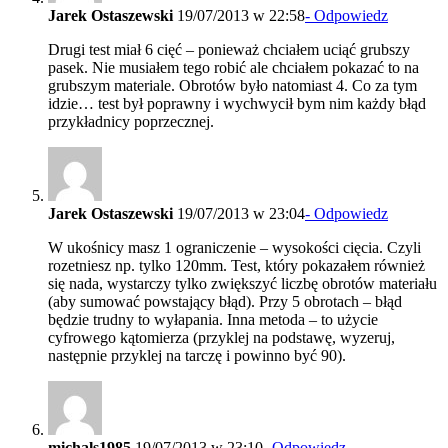
Jarek Ostaszewski
19/07/2013 w 22:58
- Odpowiedz
Drugi test miał 6 cięć – ponieważ chciałem uciąć grubszy
pasek. Nie musiałem tego robić ale chciałem pokazać to na
grubszym materiale. Obrotów było natomiast 4. Co za tym
idzie… test był poprawny i wychwycił bym nim każdy błąd
przykładnicy poprzecznej.
Jarek Ostaszewski
19/07/2013 w 23:04
- Odpowiedz
W ukośnicy masz 1 ograniczenie – wysokości cięcia. Czyli
rozetniesz np. tylko 120mm. Test, który pokazałem również
się nada, wystarczy tylko zwiększyć liczbę obrotów materiału
(aby sumować powstający błąd). Przy 5 obrotach – błąd
będzie trudny to wyłapania. Inna metoda – to użycie
cyfrowego kątomierza (przyklej na podstawę, wyzeruj,
następnie przyklej na tarczę i powinno być 90).
michals1985
19/07/2013 w 23:10
- Odpowiedz