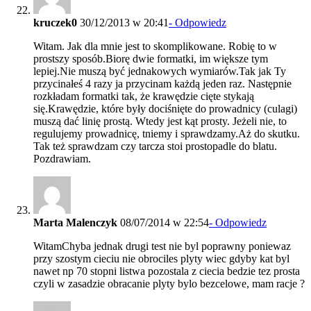
kruczek0
30/12/2013 w 20:41
- Odpowiedz
Witam. Jak dla mnie jest to skomplikowane. Robię to w
prostszy sposób.Biorę dwie formatki, im większe tym
lepiej.Nie muszą być jednakowych wymiarów.Tak jak Ty
przycinałeś 4 razy ja przycinam każdą jeden raz. Następnie
rozkładam formatki tak, że krawędzie cięte stykają
się.Krawędzie, które były dociśnięte do prowadnicy (culagi)
muszą dać linię prostą. Wtedy jest kąt prosty. Jeżeli nie, to
regulujemy prowadnicę, tniemy i sprawdzamy.Aż do skutku.
Tak też sprawdzam czy tarcza stoi prostopadle do blatu.
Pozdrawiam.
Marta Malenczyk
08/07/2014 w 22:54
- Odpowiedz
WitamChyba jednak drugi test nie byl poprawny poniewaz
przy szostym cieciu nie obrociles plyty wiec gdyby kat byl
nawet np 70 stopni listwa pozostala z ciecia bedzie tez prosta
czyli w zasadzie obracanie plyty bylo bezcelowe, mam racje ?