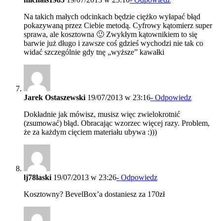
Na takich małych odcinkach będzie ciężko wyłapać błąd
pokazywaną przez Ciebie metodą. Cyfrowy kątomierz super
sprawa, ale kosztowna 🙂 Zwykłym kątownikiem to się
barwie już długo i zawsze coś gdzieś wychodzi nie tak co
widać szczególnie gdy tnę „wyższe” kawałki
Jarek Ostaszewski
19/07/2013 w 23:16
- Odpowiedz
Dokładnie jak mówisz, musisz więc zwielokrotnić
(zsumować) błąd. Obracając wzorzec więcej razy. Problem,
że za każdym cięciem materiału ubywa :)))
lj78laski
19/07/2013 w 23:26
- Odpowiedz
Kosztowny? BevelBox’a dostaniesz za 170zł