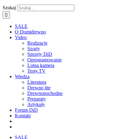
Szukaj
SALE
O Domidrewno
Video
Realizacje
Szorty
Sprzęty DiD
Oprogramowanie
Lotna kamera
Testy.TV
Wiedza
Literatura
Drewno lite
Drewnopochodne
Preparaty
Artykuły
Forum DiD
Kontakt
SALE