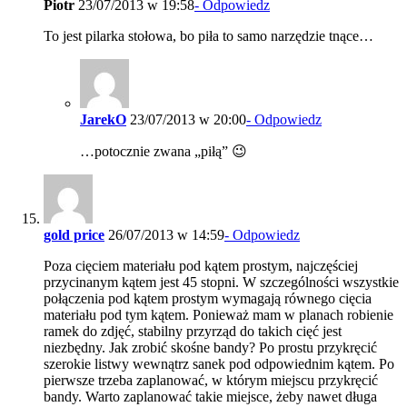
Piotr
23/07/2013 w 19:58
- Odpowiedz
To jest pilarka stołowa, bo piła to samo narzędzie tnące…
JarekO
23/07/2013 w 20:00
- Odpowiedz
…potocznie zwana „piłą” 😉
gold price
26/07/2013 w 14:59
- Odpowiedz
Poza cięciem materiału pod kątem prostym, najczęściej
przycinanym kątem jest 45 stopni. W szczególności wszystkie
połączenia pod kątem prostym wymagają równego cięcia
materiału pod tym kątem. Ponieważ mam w planach robienie
ramek do zdjęć, stabilny przyrząd do takich cięć jest
niezbędny. Jak zrobić skośne bandy? Po prostu przykręcić
szerokie listwy wewnątrz sanek pod odpowiednim kątem. Po
pierwsze trzeba zaplanować, w którym miejscu przykręcić
bandy. Warto zaplanować takie miejsce, żeby nawet długa