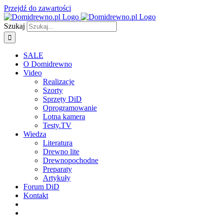
Przejdź do zawartości
Szukaj
SALE
O Domidrewno
Video
Realizacje
Szorty
Sprzęty DiD
Oprogramowanie
Lotna kamera
Testy.TV
Wiedza
Literatura
Drewno lite
Drewnopochodne
Preparaty
Artykuły
Forum DiD
Kontakt