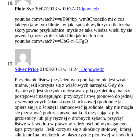
Piotr Syc
30/07/2013 w 00:37
- Odpowiedz
youtube.com/watch?v=uE9f4bp_wm8Chodzilo mi o cos
takiego ja w tym filmie , w jaki sposob wyliczyc o ile trzeba
skorygowac przykladnice ,mysle ze taka wiedza wielu by sie
przedala,moze zrobisz taki film jak ten lub ten :
youtube.com/watch?v=UbG-n–LFgQ
Silver Price
01/08/2013 w 11:24
- Odpowiedz
Przycinanie listew przyściennych pod kątem nie jest wcale
trudne, jeśli korzysta się z właściwych narzędzi. Gdy do
dyspozycji jest skrzynka uciosowa z piłą grzbietnicą, należy
postępować następująco: przyłożyć listwę pionowo do jednej
z wewnętrznych ścian skrzynki uciosowej (podobnie jak
opiera się ją o ścianę) i zamocować ją solidnie, aby nie mogła
się przesuwać podczas przycinania. Korzystając z piły
grzbietnicy lub piły ręcznej o drobnych zębach, przyciąć
listwę w lewo lub w prawo w zależności od wymaganego
kąta przycięcia. Jeśli korzysta się z ukośnicy stołowej, której
silnik można przekręcić w płaszczyźnie pionowej w lewo lub