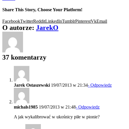
Share This Story, Choose Your Platform!
Facebook
Twitter
Reddit
LinkedIn
Tumblr
Pinterest
Vk
Email
O autorze:
JarekO
37 komentarzy
Jarek Ostaszewski
19/07/2013 w 21:34
- Odpowiedz
michals1985
19/07/2013 w 21:48
- Odpowiedz
A jak wykalibrować w ukośnicy piłe w pionie?