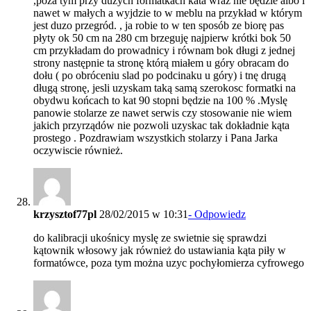
,poza tym przy duzych formatkach kata wraz nie będzie albo i
nawet w małych a wyjdzie to w meblu na przykład w którym
jest duzo przegród. , ja robie to w ten sposób ze biorę pas
płyty ok 50 cm na 280 cm brzeguję najpierw krótki bok 50
cm przykładam do prowadnicy i równam bok długi z jednej
strony następnie ta stronę którą miałem u góry obracam do
dołu ( po obróceniu slad po podcinaku u góry) i tnę drugą
długą stronę, jesli uzyskam taką samą szerokosc formatki na
obydwu końcach to kat 90 stopni będzie na 100 % .Myslę
panowie stolarze ze nawet serwis czy stosowanie nie wiem
jakich przyrządów nie pozwoli uzyskac tak dokładnie kąta
prostego . Pozdrawiam wszystkich stolarzy i Pana Jarka
oczywiscie również.
krzysztof77pl
28/02/2015 w 10:31
- Odpowiedz
do kalibracji ukośnicy myslę ze swietnie się sprawdzi
kątownik włosowy jak również do ustawiania kąta piły w
formatówce, poza tym można uzyc pochyłomierza cyfrowego