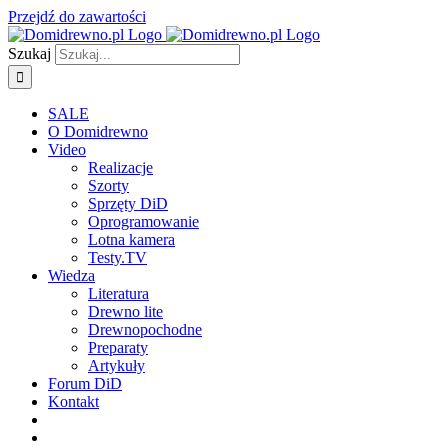
Przejdź do zawartości
Szukaj
SALE
O Domidrewno
Video
Realizacje
Szorty
Sprzęty DiD
Oprogramowanie
Lotna kamera
Testy.TV
Wiedza
Literatura
Drewno lite
Drewnopochodne
Preparaty
Artykuły
Forum DiD
Kontakt