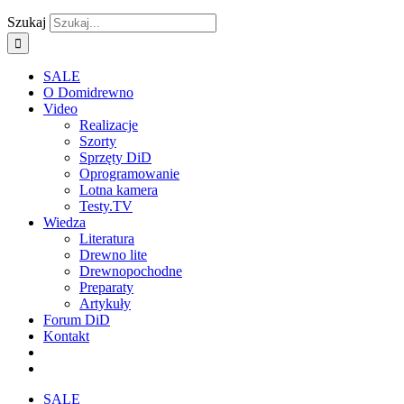
Szukaj
SALE
O Domidrewno
Video
Realizacje
Szorty
Sprzęty DiD
Oprogramowanie
Lotna kamera
Testy.TV
Wiedza
Literatura
Drewno lite
Drewnopochodne
Preparaty
Artykuły
Forum DiD
Kontakt
SALE