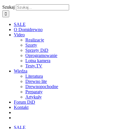
Szukaj
SALE
O Domidrewno
Video
Realizacje
Szorty
Sprzęty DiD
Oprogramowanie
Lotna kamera
Testy.TV
Wiedza
Literatura
Drewno lite
Drewnopochodne
Preparaty
Artykuły
Forum DiD
Kontakt
SALE