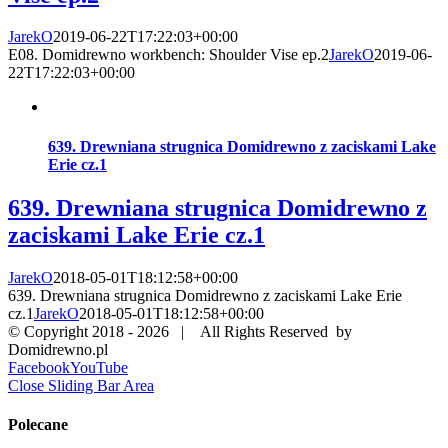
JarekO
2019-06-22T17:22:03+00:00
E08. Domidrewno workbench: Shoulder Vise ep.2
JarekO
2019-06-
22T17:22:03+00:00
639. Drewniana strugnica Domidrewno z zaciskami Lake
Erie cz.1
639. Drewniana strugnica Domidrewno z
zaciskami Lake Erie cz.1
JarekO
2018-05-01T18:12:58+00:00
639. Drewniana strugnica Domidrewno z zaciskami Lake Erie
cz.1
JarekO
2018-05-01T18:12:58+00:00
© Copyright 2018 -
2026 | All Rights Reserved by
Domidrewno.pl
Facebook
YouTube
Close Sliding Bar Area
Polecane