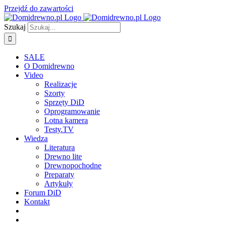
Przejdź do zawartości
Szukaj
SALE
O Domidrewno
Video
Realizacje
Szorty
Sprzęty DiD
Oprogramowanie
Lotna kamera
Testy.TV
Wiedza
Literatura
Drewno lite
Drewnopochodne
Preparaty
Artykuły
Forum DiD
Kontakt