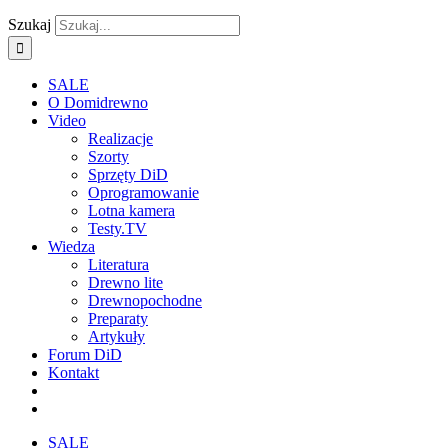
Szukaj
SALE
O Domidrewno
Video
Realizacje
Szorty
Sprzęty DiD
Oprogramowanie
Lotna kamera
Testy.TV
Wiedza
Literatura
Drewno lite
Drewnopochodne
Preparaty
Artykuły
Forum DiD
Kontakt
SALE