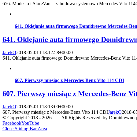
656. Modesto i StoreVan – zabudowa systemowa Mercedes Vito 11
641. Oklejanie auta firmowego Domidrewno Mercedes-Ben
641. Oklejanie auta firmowego Domidrew
JarekO
2018-05-01T18:12:58+00:00
641. Oklejanie auta firmowego Domidrewno Mercedes-Benz Vito 1
607. Pierwszy miesiąc z Mercedes-Benz Vito 114 CDI
607. Pierwszy miesiąc z Mercedes-Benz Vi
JarekO
2018-05-01T18:13:00+00:00
607. Pierwszy miesiąc z Mercedes-Benz Vito 114 CDI
JarekO
2018-0
© Copyright 2018 -
2026 | All Rights Reserved by Domidrewno.
Facebook
YouTube
Close Sliding Bar Area