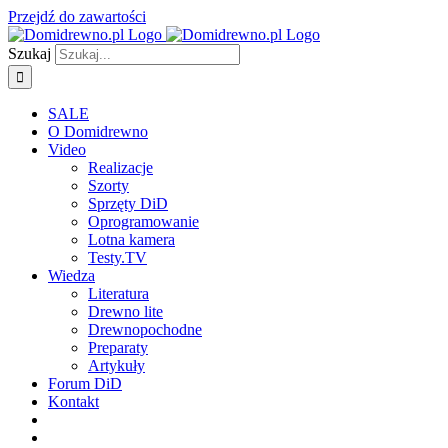
Przejdź do zawartości
Szukaj
SALE
O Domidrewno
Video
Realizacje
Szorty
Sprzęty DiD
Oprogramowanie
Lotna kamera
Testy.TV
Wiedza
Literatura
Drewno lite
Drewnopochodne
Preparaty
Artykuły
Forum DiD
Kontakt