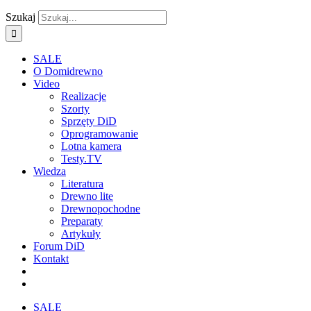
Szukaj
SALE
O Domidrewno
Video
Realizacje
Szorty
Sprzęty DiD
Oprogramowanie
Lotna kamera
Testy.TV
Wiedza
Literatura
Drewno lite
Drewnopochodne
Preparaty
Artykuły
Forum DiD
Kontakt
SALE