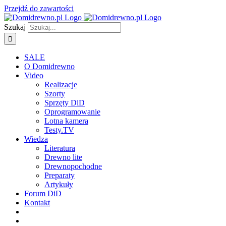
Przejdź do zawartości
Szukaj
SALE
O Domidrewno
Video
Realizacje
Szorty
Sprzęty DiD
Oprogramowanie
Lotna kamera
Testy.TV
Wiedza
Literatura
Drewno lite
Drewnopochodne
Preparaty
Artykuły
Forum DiD
Kontakt