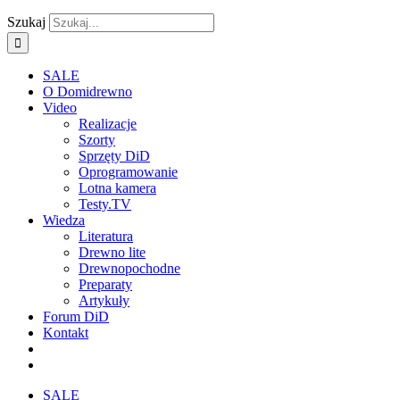
Szukaj
SALE
O Domidrewno
Video
Realizacje
Szorty
Sprzęty DiD
Oprogramowanie
Lotna kamera
Testy.TV
Wiedza
Literatura
Drewno lite
Drewnopochodne
Preparaty
Artykuły
Forum DiD
Kontakt
SALE