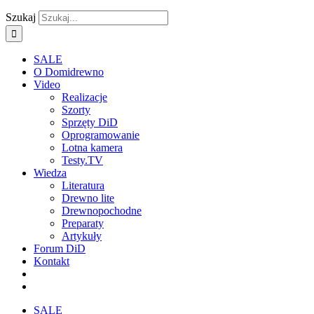
Szukaj
SALE
O Domidrewno
Video
Realizacje
Szorty
Sprzęty DiD
Oprogramowanie
Lotna kamera
Testy.TV
Wiedza
Literatura
Drewno lite
Drewnopochodne
Preparaty
Artykuły
Forum DiD
Kontakt
SALE