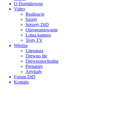
O Domidrewno
Video
Realizacje
Szorty
Sprzęty DiD
Oprogramowanie
Lotna kamera
Testy.TV
Wiedza
Literatura
Drewno lite
Drewnopochodne
Preparaty
Artykuły
Forum DiD
Kontakt