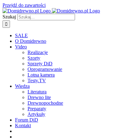
Przejdź do zawartości
Szukaj
SALE
O Domidrewno
Video
Realizacje
Szorty
Sprzęty DiD
Oprogramowanie
Lotna kamera
Testy.TV
Wiedza
Literatura
Drewno lite
Drewnopochodne
Preparaty
Artykuły
Forum DiD
Kontakt