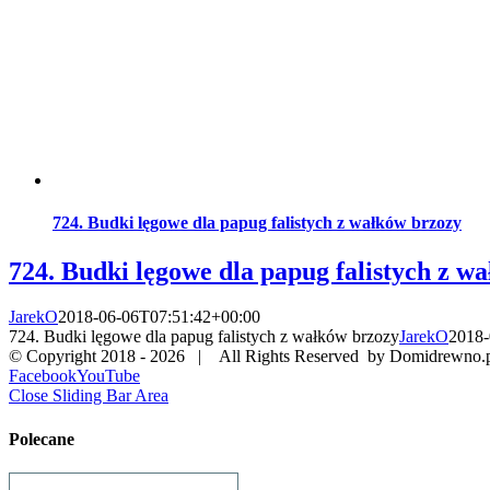
724. Budki lęgowe dla papug falistych z wałków brzozy
724. Budki lęgowe dla papug falistych z w
JarekO
2018-06-06T07:51:42+00:00
724. Budki lęgowe dla papug falistych z wałków brzozy
JarekO
2018-
© Copyright 2018 -
2026 | All Rights Reserved by Domidrewno.
Facebook
YouTube
Close Sliding Bar Area
Polecane