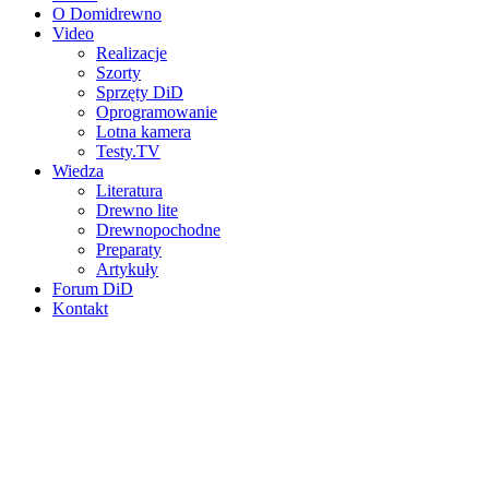
O Domidrewno
Video
Realizacje
Szorty
Sprzęty DiD
Oprogramowanie
Lotna kamera
Testy.TV
Wiedza
Literatura
Drewno lite
Drewnopochodne
Preparaty
Artykuły
Forum DiD
Kontakt