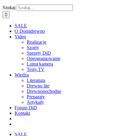
Szukaj
SALE
O Domidrewno
Video
Realizacje
Szorty
Sprzęty DiD
Oprogramowanie
Lotna kamera
Testy.TV
Wiedza
Literatura
Drewno lite
Drewnopochodne
Preparaty
Artykuły
Forum DiD
Kontakt
SALE