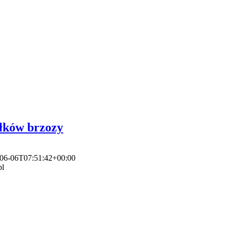
ałków brzozy
06-06T07:51:42+00:00
pl