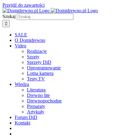
Przejdź do zawartości
Szukaj
SALE
O Domidrewno
Video
Realizacje
Szorty
Sprzęty DiD
Oprogramowanie
Lotna kamera
Testy.TV
Wiedza
Literatura
Drewno lite
Drewnopochodne
Preparaty
Artykuły
Forum DiD
Kontakt