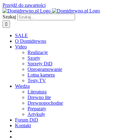
Przejdź do zawartości
Szukaj
SALE
O Domidrewno
Video
Realizacje
Szorty
Sprzęty DiD
Oprogramowanie
Lotna kamera
Testy.TV
Wiedza
Literatura
Drewno lite
Drewnopochodne
Preparaty
Artykuły
Forum DiD
Kontakt