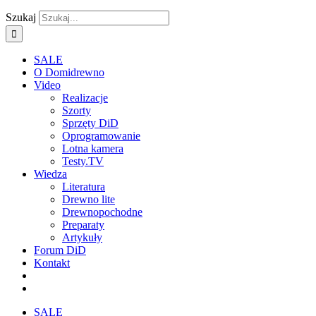
Szukaj
SALE
O Domidrewno
Video
Realizacje
Szorty
Sprzęty DiD
Oprogramowanie
Lotna kamera
Testy.TV
Wiedza
Literatura
Drewno lite
Drewnopochodne
Preparaty
Artykuły
Forum DiD
Kontakt
SALE