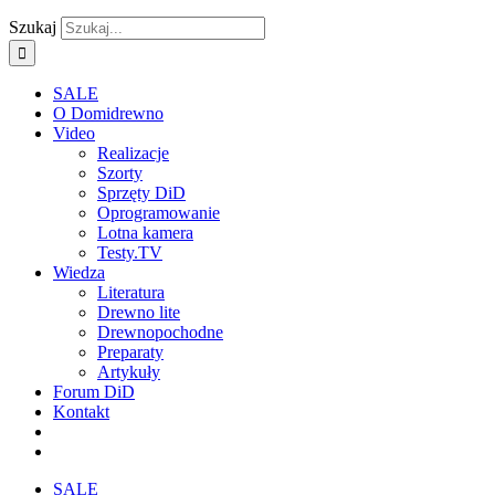
Szukaj
SALE
O Domidrewno
Video
Realizacje
Szorty
Sprzęty DiD
Oprogramowanie
Lotna kamera
Testy.TV
Wiedza
Literatura
Drewno lite
Drewnopochodne
Preparaty
Artykuły
Forum DiD
Kontakt
SALE