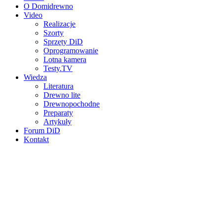
O Domidrewno
Video
Realizacje
Szorty
Sprzęty DiD
Oprogramowanie
Lotna kamera
Testy.TV
Wiedza
Literatura
Drewno lite
Drewnopochodne
Preparaty
Artykuły
Forum DiD
Kontakt