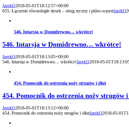
JarekO
2018-05-01T18:12:57+00:00
655. Łączenie równoległe desek – strug ręczny i pióro-wpust
JarekO
2
546. Intarsja w Domidrewno… wkrótce!
546. Intarsja w Domidrewno… wkrótce!
JarekO
2018-05-01T18:13:05+00:00
546. Intarsja w Domidrewno… wkrótce!
JarekO
2018-05-01T18:13:0
454. Pomocnik do ostrzenia noży strugów i dłut
454. Pomocnik do ostrzenia noży strugów i
JarekO
2018-05-01T18:13:12+00:00
454. Pomocnik do ostrzenia noży strugów i dłut
JarekO
2018-05-01T1