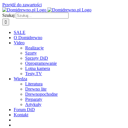
Przejdź do zawartości
Szukaj
SALE
O Domidrewno
Video
Realizacje
Szorty
Sprzęty DiD
Oprogramowanie
Lotna kamera
Testy.TV
Wiedza
Literatura
Drewno lite
Drewnopochodne
Preparaty
Artykuły
Forum DiD
Kontakt