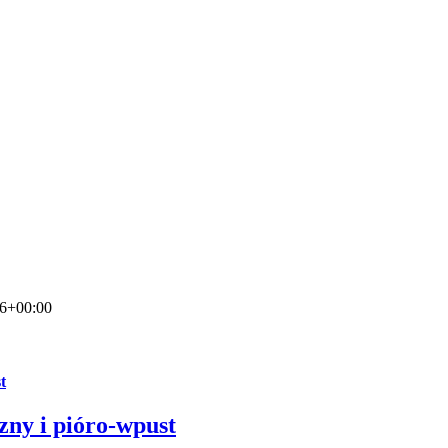
16+00:00
t
zny i pióro-wpust