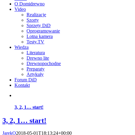
O Domidrewno
Video
Realizacje
Szorty
Sprzęty DiD
Oprogramowanie
Lotna kamera
Testy.TV
Wiedza
Literatura
Drewno lite
Drewnopochodne
Preparaty
Artykuły
Forum DiD
Kontakt
3, 2, 1… start!
3, 2, 1… start!
JarekO
2018-05-01T18:13:24+00:00