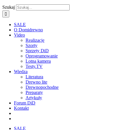
Szukaj
SALE
O Domidrewno
Video
Realizacje
Szorty
Sprzęty DiD
Oprogramowanie
Lotna kamera
Testy.TV
Wiedza
Literatura
Drewno lite
Drewnopochodne
Preparaty
Artykuły
Forum DiD
Kontakt
SALE