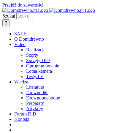
Przejdź do zawartości
Szukaj
SALE
O Domidrewno
Video
Realizacje
Szorty
Sprzęty DiD
Oprogramowanie
Lotna kamera
Testy.TV
Wiedza
Literatura
Drewno lite
Drewnopochodne
Preparaty
Artykuły
Forum DiD
Kontakt