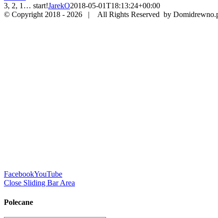
3, 2, 1… start!
JarekO
2018-05-01T18:13:24+00:00
© Copyright 2018 -
2026 | All Rights Reserved by Domidrewno.
Facebook
YouTube
Close Sliding Bar Area
Polecane