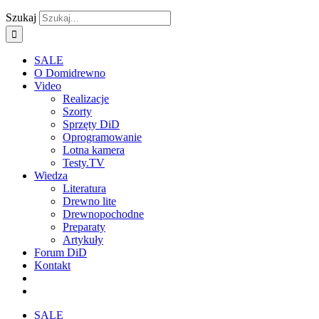
Szukaj
SALE
O Domidrewno
Video
Realizacje
Szorty
Sprzęty DiD
Oprogramowanie
Lotna kamera
Testy.TV
Wiedza
Literatura
Drewno lite
Drewnopochodne
Preparaty
Artykuły
Forum DiD
Kontakt
SALE