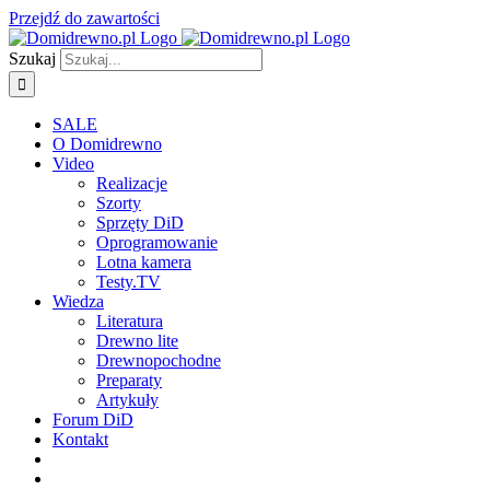
Przejdź do zawartości
Szukaj
SALE
O Domidrewno
Video
Realizacje
Szorty
Sprzęty DiD
Oprogramowanie
Lotna kamera
Testy.TV
Wiedza
Literatura
Drewno lite
Drewnopochodne
Preparaty
Artykuły
Forum DiD
Kontakt