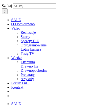
Szukaj
SALE
O Domidrewno
Video
Realizacje
Szorty
Sprzęty DiD
Oprogramowanie
Lotna kamera
Testy.TV
Wiedza
Literatura
Drewno lite
Drewnopochodne
Preparaty
Artykuły
Forum DiD
Kontakt
SALE