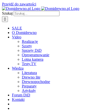
Przejdź do zawartości
Szukaj
SALE
O Domidrewno
Video
Realizacje
Szorty
Sprzęty DiD
Oprogramowanie
Lotna kamera
Testy.TV
Wiedza
Literatura
Drewno lite
Drewnopochodne
Preparaty
Artykuły
Forum DiD
Kontakt