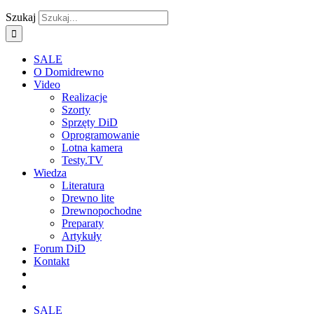
Szukaj
SALE
O Domidrewno
Video
Realizacje
Szorty
Sprzęty DiD
Oprogramowanie
Lotna kamera
Testy.TV
Wiedza
Literatura
Drewno lite
Drewnopochodne
Preparaty
Artykuły
Forum DiD
Kontakt
SALE