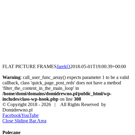
FLAT PICTURE FRAMES
JarekO
2018-05-01T19:00:39+00:00
Warning
: call_user_func_array() expects parameter 1 to be a valid
callback, class 'quick_page_post_reds' does not have a method
'filter_the_content_in_the_main_loop' in
/home/domi/domains/domidrewno.pl/public_html/wp-
includes/class-wp-hook.php
on line
308
© Copyright 2018 -
2026 | All Rights Reserved by
Domidrewno.pl
Facebook
YouTube
Close Sliding Bar Area
Polecane