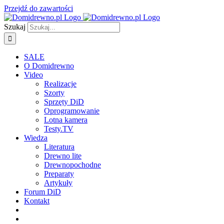
Przejdź do zawartości
Szukaj
SALE
O Domidrewno
Video
Realizacje
Szorty
Sprzęty DiD
Oprogramowanie
Lotna kamera
Testy.TV
Wiedza
Literatura
Drewno lite
Drewnopochodne
Preparaty
Artykuły
Forum DiD
Kontakt