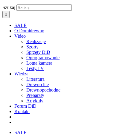
Szukaj
SALE
O Domidrewno
Video
Realizacje
Szorty
Sprzęty DiD
Oprogramowanie
Lotna kamera
Testy.TV
Wiedza
Literatura
Drewno lite
Drewnopochodne
Preparaty
Artykuły
Forum DiD
Kontakt
SALE