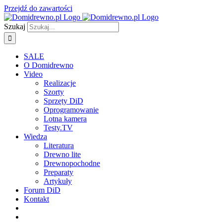
Przejdź do zawartości
Szukaj
SALE
O Domidrewno
Video
Realizacje
Szorty
Sprzęty DiD
Oprogramowanie
Lotna kamera
Testy.TV
Wiedza
Literatura
Drewno lite
Drewnopochodne
Preparaty
Artykuły
Forum DiD
Kontakt