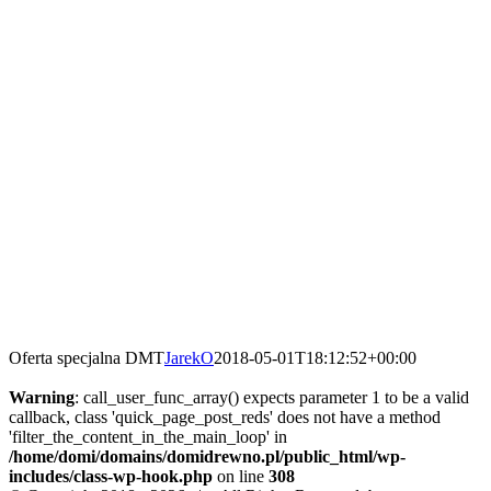
Oferta specjalna DMT
JarekO
2018-05-01T18:12:52+00:00
Warning
: call_user_func_array() expects parameter 1 to be a valid
callback, class 'quick_page_post_reds' does not have a method
'filter_the_content_in_the_main_loop' in
/home/domi/domains/domidrewno.pl/public_html/wp-
includes/class-wp-hook.php
on line
308