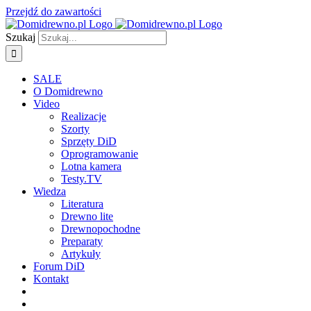
Przejdź do zawartości
Szukaj
SALE
O Domidrewno
Video
Realizacje
Szorty
Sprzęty DiD
Oprogramowanie
Lotna kamera
Testy.TV
Wiedza
Literatura
Drewno lite
Drewnopochodne
Preparaty
Artykuły
Forum DiD
Kontakt