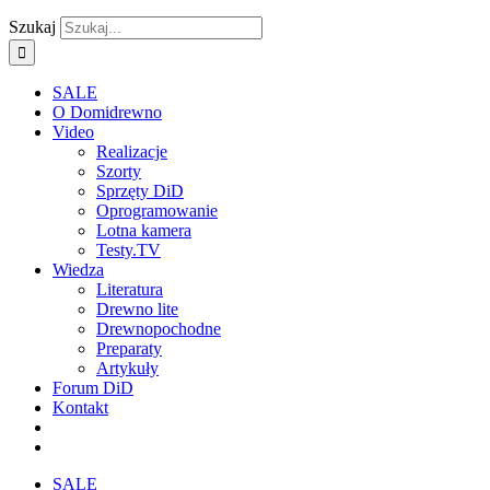
Szukaj
SALE
O Domidrewno
Video
Realizacje
Szorty
Sprzęty DiD
Oprogramowanie
Lotna kamera
Testy.TV
Wiedza
Literatura
Drewno lite
Drewnopochodne
Preparaty
Artykuły
Forum DiD
Kontakt
SALE